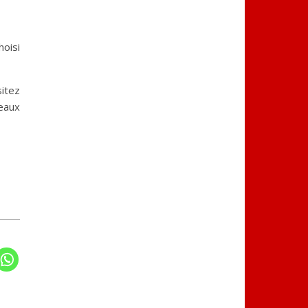
hoisi
sitez
seaux