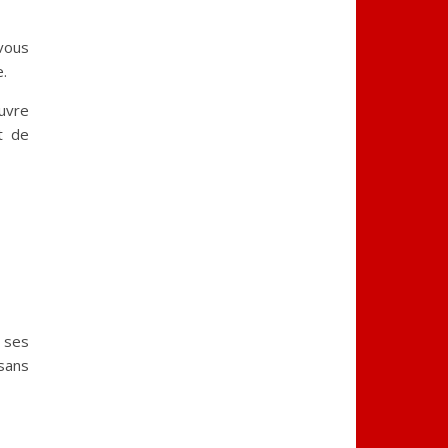
 vous
.
œuvre
t de
s ses
sans