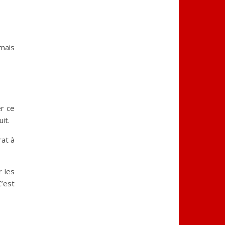
 mais
er ce
it.
rat à
r les
C’est