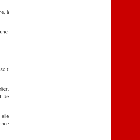
re, à
mune
 soit
lier,
et de
elle
cence