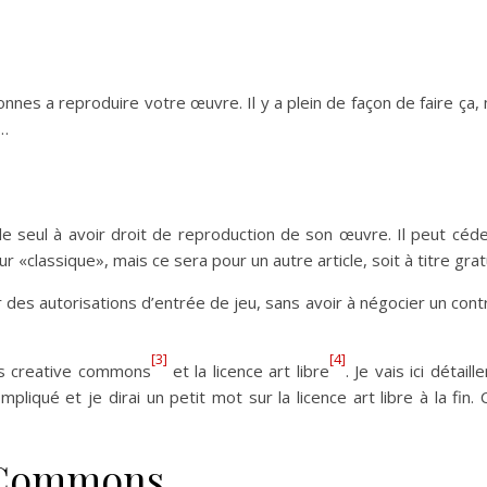
onnes a reproduire votre œuvre. Il y a plein de façon de faire ça,
r…
t le seul à avoir droit de reproduction de son œuvre. Il peut céd
ur «classique», mais ce sera pour un autre article, soit à titre gratu
er des autorisations d’entrée de jeu, sans avoir à négocier un cont
[3]
[4]
les creative commons
et la licence art libre
. Je vais ici détaille
iqué et je dirai un petit mot sur la licence art libre à la fin. 
e Commons