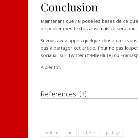
Conclusion
Maintenant que j’ai posé les bases de ce qu’est
de publier mes textes ainsi mais ce sera pour 
Si vous avez appris quelque chose ou si vou
pas à partager cet article. Pour ne pas loupe
sociaux : sur Twitter (@MlleEllute) ou Frama
À bientôt.
References
[
+
]
écriture
art
art-libre
partage