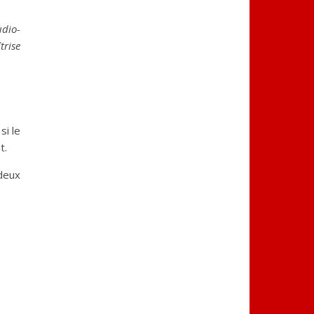
udio-
trise
si le
t.
 deux